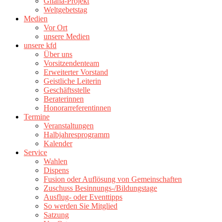
Ghana-Projekt
Weltgebetstag
Medien
Vor Ort
unsere Medien
unsere kfd
Über uns
Vorsitzendenteam
Erweiterter Vorstand
Geistliche Leiterin
Geschäftsstelle
Beraterinnen
Honorarreferentinnen
Termine
Veranstaltungen
Halbjahresprogramm
Kalender
Service
Wahlen
Dispens
Fusion oder Auflösung von Gemeinschaften
Zuschuss Besinnungs-/Bildungstage
Ausflug- oder Eventtipps
So werden Sie Mitglied
Satzung