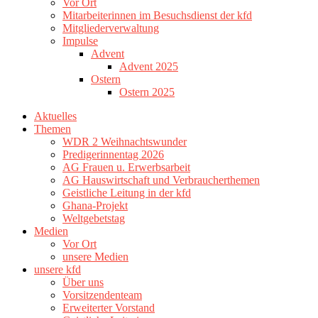
Vor Ort
Mitarbeiterinnen im Besuchsdienst der kfd
Mitgliederverwaltung
Impulse
Advent
Advent 2025
Ostern
Ostern 2025
Aktuelles
Themen
WDR 2 Weihnachtswunder
Predigerinnentag 2026
AG Frauen u. Erwerbsarbeit
AG Hauswirtschaft und Verbraucherthemen
Geistliche Leitung in der kfd
Ghana-Projekt
Weltgebetstag
Medien
Vor Ort
unsere Medien
unsere kfd
Über uns
Vorsitzendenteam
Erweiterter Vorstand