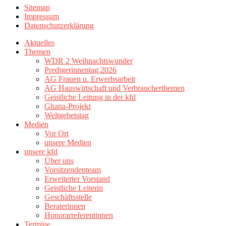
Sitemap
Impressum
Datenschutzerklärung
Aktuelles
Themen
WDR 2 Weihnachtswunder
Predigerinnentag 2026
AG Frauen u. Erwerbsarbeit
AG Hauswirtschaft und Verbraucherthemen
Geistliche Leitung in der kfd
Ghana-Projekt
Weltgebetstag
Medien
Vor Ort
unsere Medien
unsere kfd
Über uns
Vorsitzendenteam
Erweiterter Vorstand
Geistliche Leiterin
Geschäftsstelle
Beraterinnen
Honorarreferentinnen
Termine