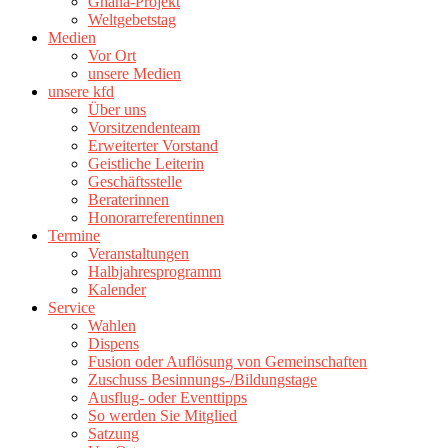
Ghana-Projekt
Weltgebetstag
Medien
Vor Ort
unsere Medien
unsere kfd
Über uns
Vorsitzendenteam
Erweiterter Vorstand
Geistliche Leiterin
Geschäftsstelle
Beraterinnen
Honorarreferentinnen
Termine
Veranstaltungen
Halbjahresprogramm
Kalender
Service
Wahlen
Dispens
Fusion oder Auflösung von Gemeinschaften
Zuschuss Besinnungs-/Bildungstage
Ausflug- oder Eventtipps
So werden Sie Mitglied
Satzung