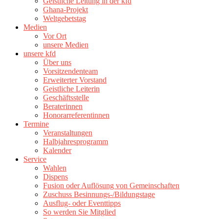
Geistliche Leitung in der kfd
Ghana-Projekt
Weltgebetstag
Medien
Vor Ort
unsere Medien
unsere kfd
Über uns
Vorsitzendenteam
Erweiterter Vorstand
Geistliche Leiterin
Geschäftsstelle
Beraterinnen
Honorarreferentinnen
Termine
Veranstaltungen
Halbjahresprogramm
Kalender
Service
Wahlen
Dispens
Fusion oder Auflösung von Gemeinschaften
Zuschuss Besinnungs-/Bildungstage
Ausflug- oder Eventtipps
So werden Sie Mitglied