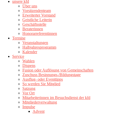
unsere kfd
Über uns
Vorsitzendenteam
Erweiterter Vorstand
Geistliche Leiterin
Geschäftsstelle
Beraterinnen
Honorarreferentinnen
Termine
Veranstaltungen
Halbjahresprogramm
Kalender
Service
Wahlen
Dispens
Fusion oder Auflösung von Gemeinschaften
Zuschuss Besinnungs-/Bildungstage
Ausflug- oder Eventtipps
So werden Sie Mitglied
Satzung
Vor Ort
Mitarbeiterinnen im Besuchsdienst der kfd
Mitgliederverwaltung
Impulse
Advent