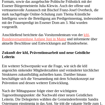
Formats, sowie das ausgebuchte Politische Frühstück mit der
Essener Bürgermeisterin Julia Klewin. Auch der offene und
vertrauensvolle Austausch mit Bischof Franz-Josef Overbeck, die
stark nachgefragte Online-Schulung zum Thema Künstliche
Intelligenz sowie die Beteiligung am Predigerinnentag, insbesondere
mit der Frauenpredigt im Essener Dom am 3. Mai wurden
vorgestellt.
Anschließend berichtete das Vorsitzendenteam von der
kfd-
Bundesversammlung Anfang Juni in Mainz
und informierte über
aktuelle Beschlüsse und Entwicklungen auf Bundesebene.
Zukunft der kfd, Präventionsarbeit und neue Geistliche
Leiterin
Ein weiterer Schwerpunkt war die Frage, wie sich die kfd
angesichts sinkender Mitgliederzahlen und veränderter kirchlicher
Strukturen zukunftsfähig aufstellen kann. Darüber hinaus
beschäftigte sich die Versammlung mit dem Schutzkonzept zur
Prävention und dessen weiterer Entwicklung.
Nach der Mittagspause folgte einer der wichtigsten
Tagesordnungspunkte: die Nachwahl einer neuen Geistlichen
Leiterin. Die Delegierten wählten die Gemeindereferentin Sandra
Ostermann einstimmig in das Amt. Sie tritt die vakante Stelle zum 1.