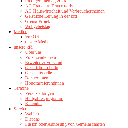
Predigerinnentag 2026
AG Frauen u. Erwerbsarbeit
AG Hauswirtschaft und Verbraucherthemen
Geistliche Leitung in der kfd
Ghana-Projekt
Weltgebetstag
Medien
Vor Ort
unsere Medien
unsere kfd
Über uns
Vorsitzendenteam
Erweiterter Vorstand
Geistliche Leiterin
Geschäftsstelle
Beraterinnen
Honorarreferentinnen
Termine
Veranstaltungen
Halbjahresprogramm
Kalender
Service
Wahlen
Dispens
Fusion oder Auflösung von Gemeinschaften