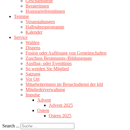
Geschäftsstelle
Beraterinnen
Honorarreferentinnen
Termine
Veranstaltungen
Halbjahresprogramm
Kalender
Service
Wahlen
Dispens
Fusion oder Auflösung von Gemeinschaften
Zuschuss Besinnungs-/Bildungstage
Ausflug- oder Eventtipps
So werden Sie Mitglied
Satzung
Vor Ort
Mitarbeiterinnen im Besuchsdienst der kfd
Mitgliederverwaltung
Impulse
Advent
Advent 2025
Ostern
Ostern 2025
Search ...