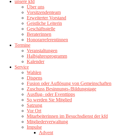
unsere kfd
Über uns
Vorsitzendenteam
Erweiterter Vorstand
Geistliche Leiterin
Geschäftsstelle
Beraterinnen
Honorarreferentinnen
Termine
Veranstaltungen
Halbjahresprogramm
Kalender
Service
Wahlen
Dispens
Fusion oder Auflösung von Gemeinschaften
Zuschuss Besinnungs-/Bildungstage
Ausflug- oder Eventtipps
So werden Sie Mitglied
Satzung
Vor Ort
Mitarbeiterinnen im Besuchsdienst der kfd
Mitgliederverwaltung
Impulse
Advent