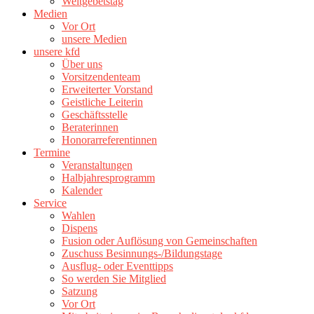
Weltgebetstag
Medien
Vor Ort
unsere Medien
unsere kfd
Über uns
Vorsitzendenteam
Erweiterter Vorstand
Geistliche Leiterin
Geschäftsstelle
Beraterinnen
Honorarreferentinnen
Termine
Veranstaltungen
Halbjahresprogramm
Kalender
Service
Wahlen
Dispens
Fusion oder Auflösung von Gemeinschaften
Zuschuss Besinnungs-/Bildungstage
Ausflug- oder Eventtipps
So werden Sie Mitglied
Satzung
Vor Ort