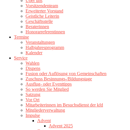
Über uns
Vorsitzendenteam
Erweiterter Vorstand
Geistliche Leiterin
Geschäftsstelle
Beraterinnen
Honorarreferentinnen
Termine
Veranstaltungen
Halbjahresprogramm
Kalender
Service
Wahlen
Dispens
Fusion oder Auflösung von Gemeinschaften
Zuschuss Besinnungs-/Bildungstage
Ausflug- oder Eventtipps
So werden Sie Mitglied
Satzung
Vor Ort
Mitarbeiterinnen im Besuchsdienst der kfd
Mitgliederverwaltung
Impulse
Advent
Advent 2025