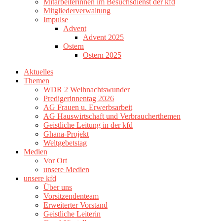
Mitarbeiterinnen im Besuchsdienst der kfd
Mitgliederverwaltung
Impulse
Advent
Advent 2025
Ostern
Ostern 2025
Aktuelles
Themen
WDR 2 Weihnachtswunder
Predigerinnentag 2026
AG Frauen u. Erwerbsarbeit
AG Hauswirtschaft und Verbraucherthemen
Geistliche Leitung in der kfd
Ghana-Projekt
Weltgebetstag
Medien
Vor Ort
unsere Medien
unsere kfd
Über uns
Vorsitzendenteam
Erweiterter Vorstand
Geistliche Leiterin