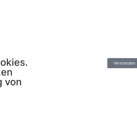
okies.
Verstanden
zen
g von