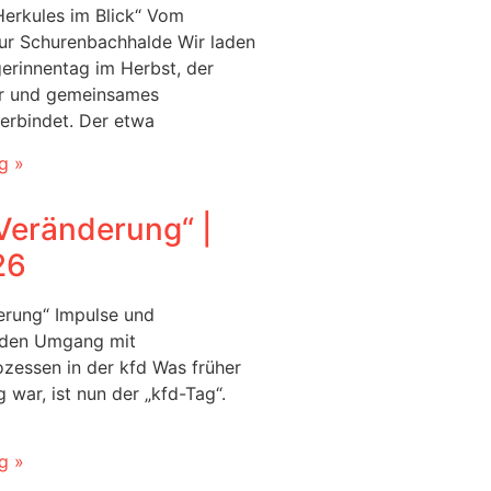
Herkules im Blick“ Vom
ur Schurenbachhalde Wir laden
gerinnentag im Herbst, der
r und gemeinsames
erbindet. Der etwa
g »
Veränderung“‎ |
26
erung“ Impulse und
r den Umgang mit
zessen in der kfd Was früher
 war, ist nun der „kfd-Tag“.
g »