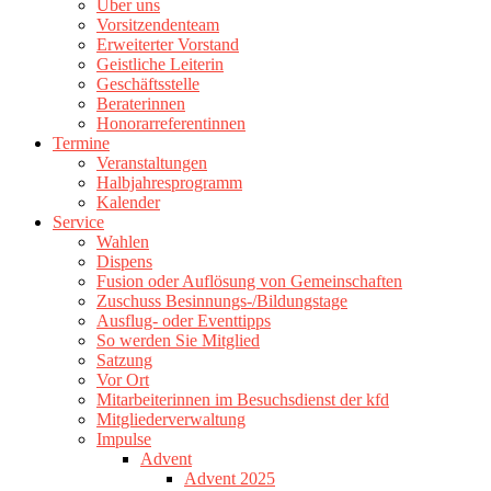
Über uns
Vorsitzendenteam
Erweiterter Vorstand
Geistliche Leiterin
Geschäftsstelle
Beraterinnen
Honorarreferentinnen
Termine
Veranstaltungen
Halbjahresprogramm
Kalender
Service
Wahlen
Dispens
Fusion oder Auflösung von Gemeinschaften
Zuschuss Besinnungs-/Bildungstage
Ausflug- oder Eventtipps
So werden Sie Mitglied
Satzung
Vor Ort
Mitarbeiterinnen im Besuchsdienst der kfd
Mitgliederverwaltung
Impulse
Advent
Advent 2025