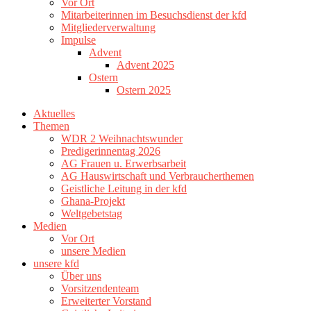
Vor Ort
Mitarbeiterinnen im Besuchsdienst der kfd
Mitgliederverwaltung
Impulse
Advent
Advent 2025
Ostern
Ostern 2025
Aktuelles
Themen
WDR 2 Weihnachtswunder
Predigerinnentag 2026
AG Frauen u. Erwerbsarbeit
AG Hauswirtschaft und Verbraucherthemen
Geistliche Leitung in der kfd
Ghana-Projekt
Weltgebetstag
Medien
Vor Ort
unsere Medien
unsere kfd
Über uns
Vorsitzendenteam
Erweiterter Vorstand