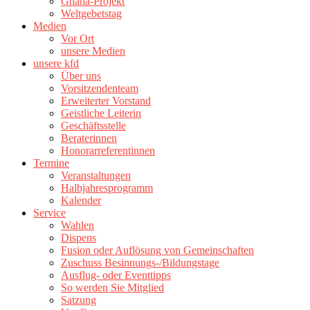
Ghana-Projekt
Weltgebetstag
Medien
Vor Ort
unsere Medien
unsere kfd
Über uns
Vorsitzendenteam
Erweiterter Vorstand
Geistliche Leiterin
Geschäftsstelle
Beraterinnen
Honorarreferentinnen
Termine
Veranstaltungen
Halbjahresprogramm
Kalender
Service
Wahlen
Dispens
Fusion oder Auflösung von Gemeinschaften
Zuschuss Besinnungs-/Bildungstage
Ausflug- oder Eventtipps
So werden Sie Mitglied
Satzung